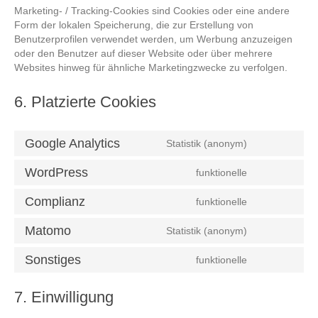
Marketing- / Tracking-Cookies sind Cookies oder eine andere
Form der lokalen Speicherung, die zur Erstellung von
Benutzerprofilen verwendet werden, um Werbung anzuzeigen
oder den Benutzer auf dieser Website oder über mehrere
Websites hinweg für ähnliche Marketingzwecke zu verfolgen.
6. Platzierte Cookies
Google Analytics
Statistik (anonym)
Consent
to
WordPress
funktionelle
service
Consent
google-
to
Complianz
funktionelle
analytics
service
Consent
wordpress
to
Matomo
Statistik (anonym)
service
Consent
complianz
to
Sonstiges
funktionelle
service
Consent
matomo
to
7. Einwilligung
service
sonstiges