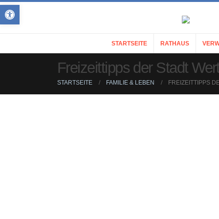
Open toolbar
STARTSEITE
RATHAUS
VERW
Freizeittipps der Stadt Wer
STARTSEITE
FAMILIE & LEBEN
FREIZEITTIPPS 
Freizeit ist kostbar:
Sinnvoll genutzt bringt sie Entspannung und g
Durch die günstige Lage von Wertingen im „Natu
Wälder“ und durch die zahlreichen Freizeiteinrich
Freibad, Hallenbad, Minigolfanlage und Wanderw
rund um Wertingen erholen.