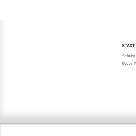
STADT
Schulstr
86637 W