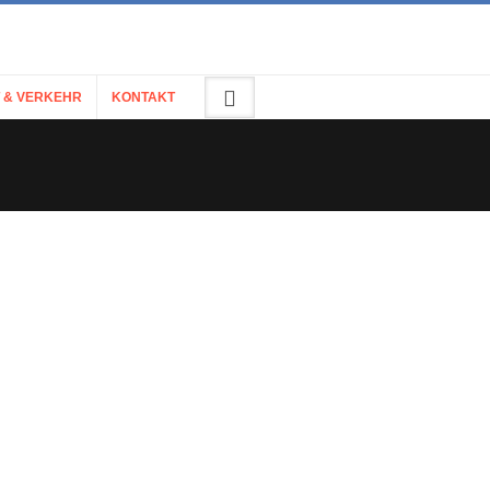
 & VERKEHR
KONTAKT
eibad
llenbad