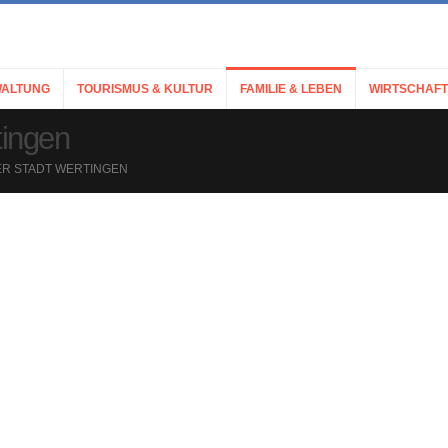
ALTUNG
TOURISMUS & KULTUR
FAMILIE & LEBEN
WIRTSCHAFT
tingen
DER STADT WERTINGEN
ibt neue Kraft.
Wertinger Fr
rpark Augsburg Westliche
tungen, wie Kneipp‑Tretanlage,
ege, kann sich der Besucher
Wertinger Ha