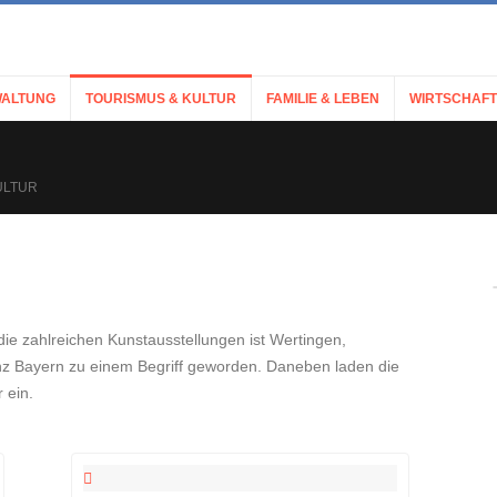
ALTUNG
TOURISMUS & KULTUR
FAMILIE & LEBEN
WIRTSCHAFT
ULTUR
ie zahlreichen Kunstausstellungen ist Wertingen,
anz Bayern zu einem Begriff geworden. Daneben laden die
 ein.