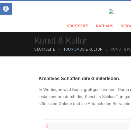
Open toolbar
STARTSEITE
RATHAUS
VERW
Kunst & Kultur
STARTSEITE
TOURISMUS & KULTUR
KUNST & K
Kreatives Schaffen direkt miterleben.
In Wertingen wird Kunst großgeschrieben. Durch d
insbesondere durch die „Kunst im Schloss“, in g
städtische Galerie und die Artothek den Betrachter