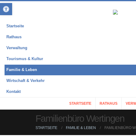
Open toolbar
Startseite
Rathaus
Verwaltung
Tourismus & Kultur
Familie & Leben
Wirtschaft & Verkehr
Kontakt
STARTSEITE
RATHAUS
VERW
Familienbüro Wertingen
STARTSEITE
FAMILIE & LEBEN
FAMILIENBÜRO 