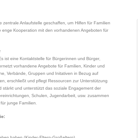
 zentrale Anlaufstelle geschaffen, um Hilfen für Familien
ne enge Kooperation mit den vorhandenen Angeboten für
r
s ist eine Kontaktstelle für Bürgerinnen und Bürger,
ernetzt vorhandene Angebote für Familien, Kinder und
eine, Verbände, Gruppen und Initativen in Bezug auf
ien, erschließt und pflegt Ressourcen zur Unterstützung
d stärkt und unterstützt das soziale Engagement der
dereinrichtungen, Schulen, Jugendarbeit, usw. zusammen
für junge Familien.
ie:
ben haben (Kinder-Eltern-Großeltern)