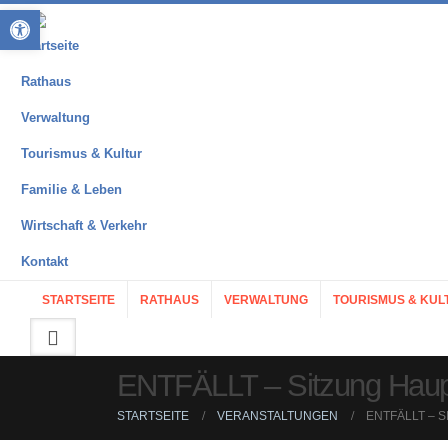
Open toolbar
Startseite
Rathaus
Verwaltung
Tourismus & Kultur
Familie & Leben
Wirtschaft & Verkehr
Kontakt
STARTSEITE
RATHAUS
VERWALTUNG
TOURISMUS & KUL
ENTFÄLLT – Sitzung Haup
STARTSEITE
VERANSTALTUNGEN
ENTFÄLLT – 