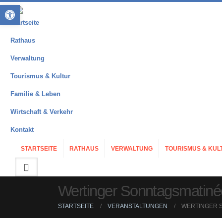
Open toolbar
Startseite
Rathaus
Verwaltung
Tourismus & Kultur
Familie & Leben
Wirtschaft & Verkehr
Kontakt
STARTSEITE
RATHAUS
VERWALTUNG
TOURISMUS & KUL
Wertinger Sonntagsmatinée: 
STARTSEITE
VERANSTALTUNGEN
WERTINGER S