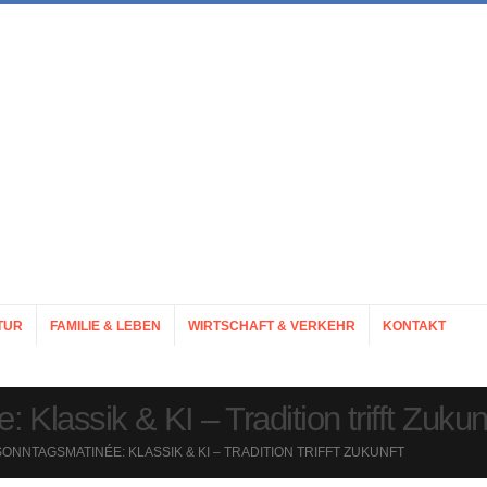
TUR
FAMILIE & LEBEN
WIRTSCHAFT & VERKEHR
KONTAKT
Klassik & KI – Tradition trifft Zukun
ONNTAGSMATINÉE: KLASSIK & KI – TRADITION TRIFFT ZUKUNFT