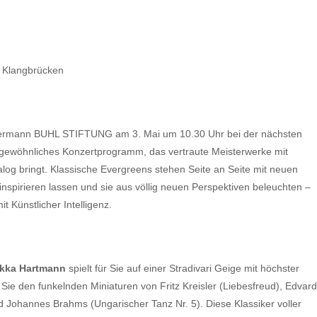
t Klangbrücken
nd Hermann BUHL STIFTUNG am 3. Mai um 10.30 Uhr bei der nächsten
gewöhnliches Konzertprogramm, das vertraute Meisterwerke mit
og bringt. Klassische Evergreens stehen Seite an Seite mit neuen
 inspirieren lassen und sie aus völlig neuen Perspektiven beleuchten –
t Künstlicher Intelligenz.
kka Hartmann
spielt für Sie auf einer Stradivari Geige mit höchster
n Sie den funkelnden Miniaturen von Fritz Kreisler (Liebesfreud), Edvard
nd Johannes Brahms (Ungarischer Tanz Nr. 5). Diese Klassiker voller