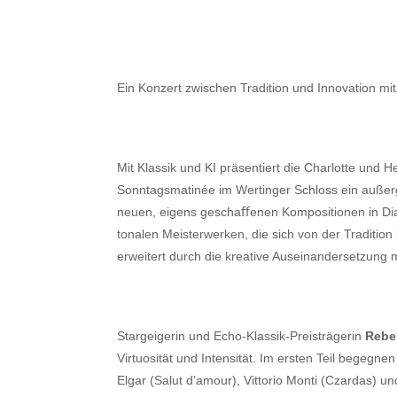
Ein Konzert zwischen Tradition und Innovation mi
Mit Klassik und KI präsentiert die Charlotte u
Sonntagsmatinée im Wertinger Schloss ein außer
neuen, eigens geschaﬀenen Kompositionen in Dial
tonalen Meisterwerken, die sich von der Tradition
erweitert durch die kreative Auseinandersetzung mi
Stargeigerin und Echo-Klassik-Preisträgerin
Rebe
Virtuosität und Intensität. Im ersten Teil begegne
Elgar (Salut d’amour), Vittorio Monti (Czardas) u