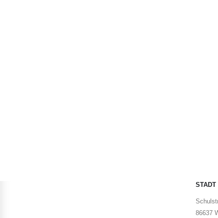
STADT
Schulstr
86637 W