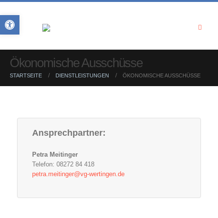
Open toolbar
Ökonomische Ausschüsse
STARTSEITE
DIENSTLEISTUNGEN
ÖKONOMISCHE AUSSCHÜSSE
Ansprechpartner:
Petra Meitinger
Telefon: 08272 84 418
petra.meitinger@vg-wertingen.de