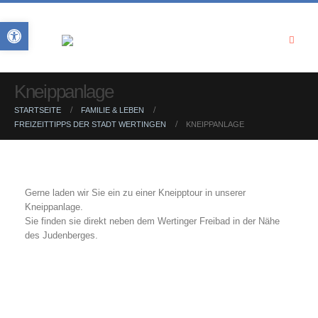
Open toolbar
Kneippanlage
STARTSEITE
FAMILIE & LEBEN
FREIZEITTIPPS DER STADT WERTINGEN
KNEIPPANLAGE
Gerne laden wir Sie ein zu einer Kneipptour in unserer
Kneippanlage.
Sie finden sie direkt neben dem Wertinger Freibad in der Nähe
des Judenberges.