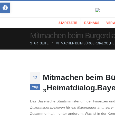
Open toolbar
STARTSEITE
RATHAUS
VERW
Mitmachen beim Bürgerdial
STARTSEITE
MITMACHEN BEIM BÜRGERDIALOG „HEI
Mitmachen beim Bü
12
„Heimatdialog.Baye
Aug.
Das Bayerische Staatsministerium der Finanzen und
Zukunftsperspektiven für ein Miteinander in unserer 
Zusammenhalt – unter anderem: Was ist in der Komm