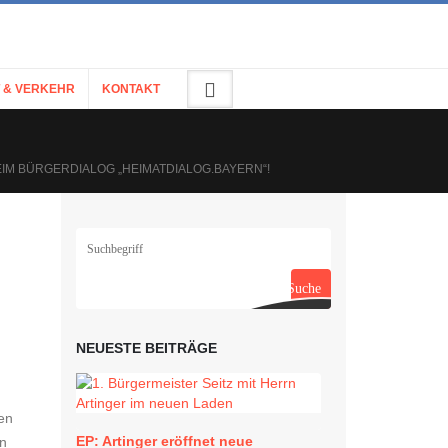
 & VERKEHR
KONTAKT
IM BÜRGERDIALOG „HEIMATDIALOG.BAYERN“!
Suche
NEUESTE BEITRÄGE
en
EP: Artinger eröffnet neue
rn