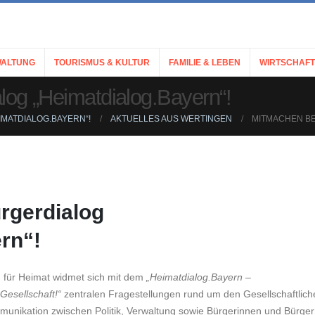
ALTUNG
TOURISMUS & KULTUR
FAMILIE & LEBEN
WIRTSCHAFT
og „Heimatdialog.Bayern“!
MATDIALOG.BAYERN“!
AKTUELLES AUS WERTINGEN
MITMACHEN BE
rgerdialog
rn“!
 für Heimat widmet sich mit dem
„Heimatdialog.Bayern –
Gesellschaft!“
zentralen Fragestellungen rund um den Gesellschaftlich
unikation zwischen Politik, Verwaltung sowie Bürgerinnen und Bürge