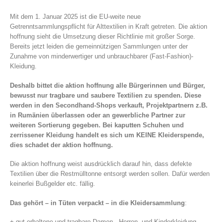
Mit dem 1. Januar 2025 ist die EU-weite neue
Getrenntsammlungspflicht für Alttextilien in Kraft getreten. Die aktion
hoffnung sieht die Umsetzung dieser Richtlinie mit großer Sorge.
Bereits jetzt leiden die gemeinnützigen Sammlungen unter der
Zunahme von minderwertiger und unbrauchbarer (Fast-Fashion)-
Kleidung.
Deshalb bittet die aktion hoffnung alle Bürgerinnen und Bürger,
bewusst nur tragbare und saubere Textilien zu spenden. Diese
werden in den Secondhand-Shops verkauft, Projektpartnern z.B.
in Rumänien überlassen oder an gewerbliche Partner zur
weiteren Sortierung gegeben. Bei kaputten Schuhen und
zerrissener Kleidung handelt es sich um KEINE Kleiderspende,
dies schadet der aktion hoffnung.
Die aktion hoffnung weist ausdrücklich darauf hin, dass defekte
Textilien über die Restmülltonne entsorgt werden sollen. Dafür werden
keinerlei Bußgelder etc. fällig.
Das gehört – in Tüten verpackt – in die Kleidersammlung
:
+ gut erhaltene und tragbare Damen-, Herren- und Kinderkleidung